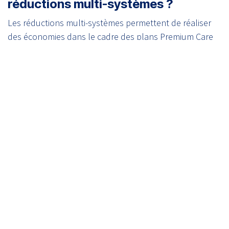
réductions multi-systèmes ?
Les réductions multi-systèmes permettent de réaliser
des économies dans le cadre des plans Premium Care
pour plusieurs instruments. Ainsi vous profitez d’une
couverture complète à un coût réduit à la demande.
5. Pouvez-vous expliquer le
processus de transition vers les plan
Premium ou Premium+ ?
La transition vers les plan Premium ou Premium+ offre
plusieurs fonctionnalités et des avantages, tels que la
visite annuelle de validation, des visites de maintenance
en illimité, des réductions de formation, et plus
encore… Assurant ainsi une performance et une
fiabilité optimales. Les pièces de rechange sont