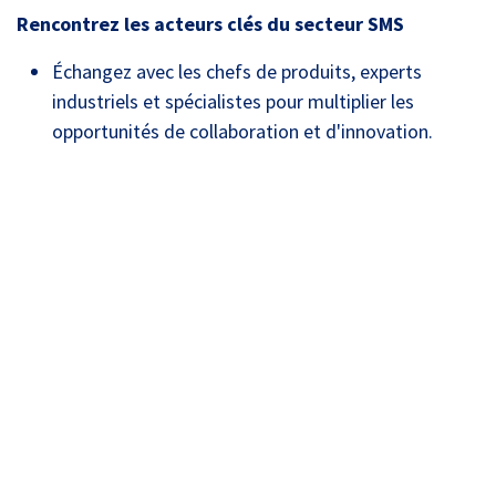
Rencontrez les acteurs clés du secteur SMS
Échangez avec les chefs de produits, experts
industriels et spécialistes pour multiplier les
opportunités de collaboration et d'innovation.
Event Info
Location
Faculté des Sciences
Campus Triolet
Place Eugène Bataillon
34090 Montpellier
France