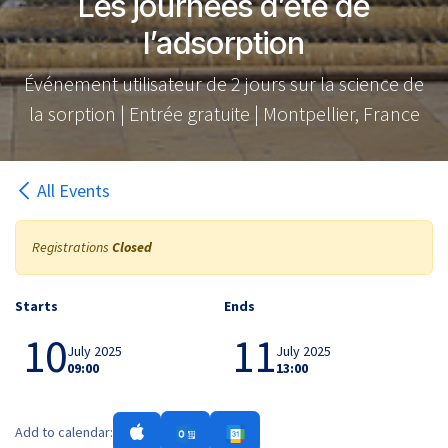
Les journées d’été de
l’adsorption
Événement utilisateur de 2 jours sur la science de
la sorption | Entrée gratuite | Montpellier, France
All Events
Registrations
Closed
Starts
Ends
10
11
July 2025
July 2025
09:00
13:00
Add to calendar: